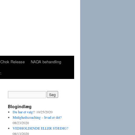
Chok Release
NADA behandling
:
Blogindlæg
Du har et valg!!
10/25/2020
Mulighedscoaching – hvad er det?
08/23/2020
VEDHOLDENDE ELLER STÆDIG?
08/13/2020