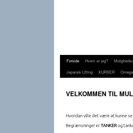
Forside
Hvem er jeg?
Mulighedsc
Hop
Japansk Lifting
KURSER
Omega 
til
indhold
VELKOMMEN TIL MULI
Hvordan ville det være at kunne s
Begrænsninger er
TANKER
og tank