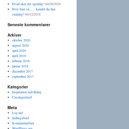
Hvad sker der egentlig?
04/20/2020
Hvis bare så……kender du den
sætning?
04/12/2018
Seneste kommentarer
Arkiver
oktober 2020
august 2020
april 2020
april 2018
februar 2018
januar 2018
december 2017
september 2017
Kategorier
Inspiration /udvikling
Uncategorized
Meta
Log ind
Indlægsfeed
Kommentarfeed
WordPress.org