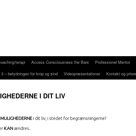
oaching/terapi
Access Consciousness the Bars
Professionel Mentor
3 – betydningen for krop og sind
Videopræsentationer
Kontakt og priser
GHEDERNE I DIT LIV
e
MULIGHEDERNE
i dit liv, i stedet for begrænsningerne?
er
KAN
ændres.